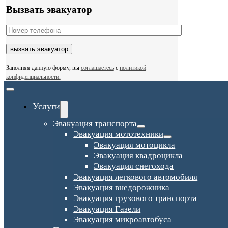
Вызвать эвакуатор
Заполняя данную форму, вы
соглашаетесь
с
политикой
конфиденциальности.
Toggle
Navigation
Услуги
Эвакуация транспорта
Эвакуация мототехники
Эвакуация мотоцикла
Эвакуация квадроцикла
Эвакуация снегохода
Эвакуация легкового автомобиля
Эвакуация внедорожника
Эвакуация грузового транспорта
Эвакуация Газели
Эвакуация микроавтобуса