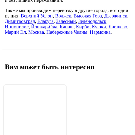
и без лишних переживаний.
Также мы производим перевозку в другие города, вот одни
из них:
Верхний Услон
,
Волжск
,
Высокая Гора
,
Дзержинск
,
Димитровград
,
Елабуга
,
Залесный
,
Зеленодольск
,
Иннополис
,
Йошкар-Ола
,
Канаш
,
Кирби
,
Куюки
,
Лаишево
,
Марий Эл
,
Москва
,
Набережные Челны
,
Нармонка
.
Вам может быть интересно