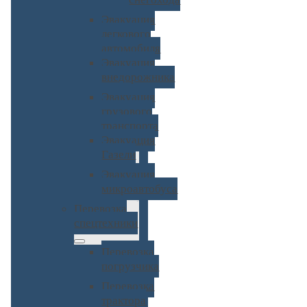
Эвакуация
легкового
автомобиля
Эвакуация
внедорожника
Эвакуация
грузового
транспорта
Эвакуация
Газели
Эвакуация
микроавтобуса
Перевозка
спецтехники
Перевозка
погрузчика
Перевозка
трактора