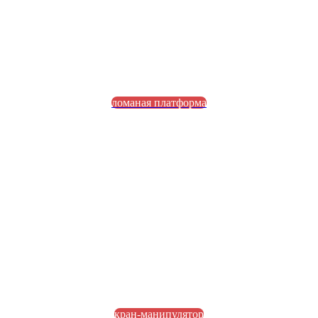
ломаная платформа
кран-манипулятор